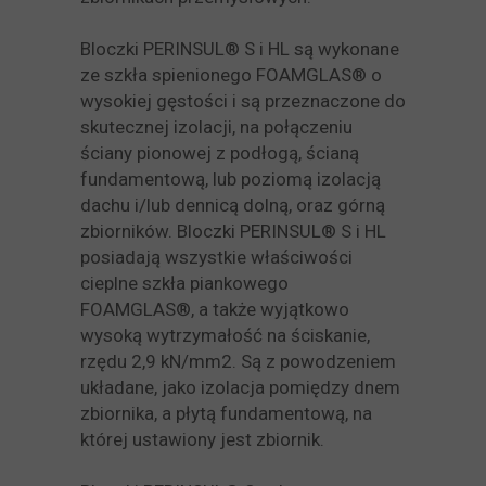
Bloczki PERINSUL® S i HL są wykonane
ze szkła spienionego FOAMGLAS® o
wysokiej gęstości i są przeznaczone do
skutecznej izolacji, na połączeniu
ściany pionowej z podłogą, ścianą
fundamentową, lub poziomą izolacją
dachu i/lub dennicą dolną, oraz górną
zbiorników. Bloczki PERINSUL® S i HL
posiadają wszystkie właściwości
cieplne szkła piankowego
FOAMGLAS®, a także wyjątkowo
wysoką wytrzymałość na ściskanie,
rzędu 2,9 kN/mm2. Są z powodzeniem
układane, jako izolacja pomiędzy dnem
zbiornika, a płytą fundamentową, na
której ustawiony jest zbiornik.