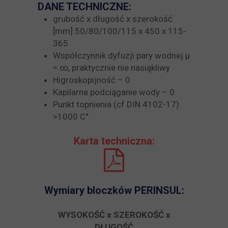
DANE TECHNICZNE:
grubość x długość x szerokość
[mm] 50/80/100/115 x 450 x 115-
365
Współczynnik dyfuzji pary wodnej µ
= ∞, praktycznie nie nasiąkliwy
Higroskopijność – 0
Kapilarne podciąganie wody – 0
Punkt topnienia (cf DIN 4102-17)
>1000 C°
Karta techniczna:
Wymiary bloczków PERINSUL:
WYSOKOŚĆ x SZEROKOŚĆ x
DŁUGOŚĆ