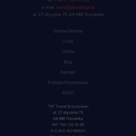
tel.
+48 67 349 69 24
e-mail:
biuro@pbizolacje.pl
ul. 27 stycznia 75, 64-980 Trzcianka
Strona Główna
O nas
Oferta
Blog
Kontakt
Polityka Prywatności
RODO
"PB" Paweł Brzozowiec
ul. 27 stycznia 75
64-980 Trzcianka
NIP: 763-143-52-83
D-U-N-S 422486641