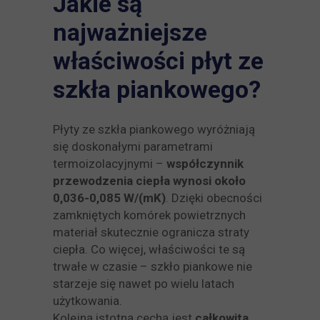
Jakie są
najważniejsze
właściwości płyt ze
szkła piankowego?
Płyty ze szkła piankowego wyróżniają
się doskonałymi parametrami
termoizolacyjnymi –
współczynnik
przewodzenia ciepła wynosi około
0,036-0,085
W/(mK)
. Dzięki obecności
zamkniętych komórek powietrznych
materiał skutecznie ogranicza straty
ciepła. Co więcej, właściwości te są
trwałe w czasie – szkło piankowe nie
starzeje się nawet po wielu latach
użytkowania.
Kolejną istotną cechą jest
całkowita