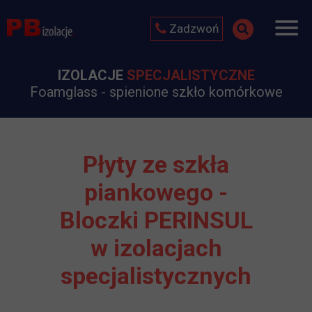
Zadzwoń
IZOLACJE
SPECJALISTYCZNE
Foamglass - spienione szkło komórkowe
Płyty ze szkła
piankowego -
Bloczki PERINSUL
w izolacjach
specjalistycznych