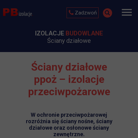
Zadzwoń
IZOLACJE
BUDOWLANE
Ściany działowe
Ściany działowe
ppoż – izolacje
przeciwpożarowe
W ochronie przeciwpożarowej
rozróżnia się ściany nośne, ściany
działowe oraz osłonowe ściany
zewnętrzne.