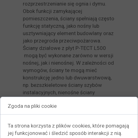
rozprzestrzenianie się ognia i dymu.
Obok funkcji zamykającej
pomieszczenia, ściany spełniają często
funkcję statyczną, jako nośny lub
usztywniający element budowlany oraz
jako przegroda przeciwpożarowa.
Ściany działowe z płyt P-TECT L500
mogą być wykonane zarówno w wersji
nośnej, jak i nienośnej. W zależności od
wymogów, ściany te mogą mieć
konstrukcję jedno lub dwuwarstwową,
np. bezszkieletowe ściany szybów
instalacyjnych, nienośne ściany
działowe, na lekkich słupkach
Zgoda na pliki cookie
stalowych, nośne ściany na konstrukcji
stalowej, lub z podkonstrukcją
drewnianą.
Ta strona korzysta z plików cookies, które pomagają
jej funkcjonować i śledzić sposób interakcji z nią.
W ściany P-TECT L500 można