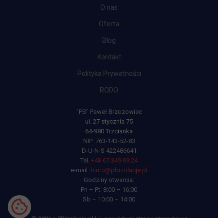
O nas
Oferta
Blog
Kontakt
Polityka Prywatności
RODO
"PB" Paweł Brzozowiec
ul. 27 stycznia 75
64-980 Trzcianka
NIP: 763-143-52-83
D-U-N-S 422486641
Tel.
+48 67 34
9 69 24
e-mail:
b
iuro@pbizolacje.pl
Godziny otwarcia:
Pn – Pt: 8:00 – 16:00
Sb – 10:00 – 14:00