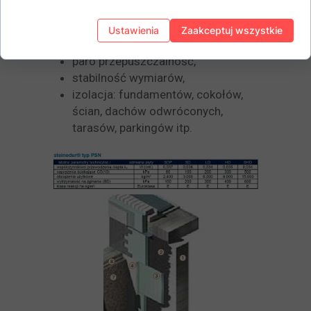
Wysoka wytrzymałość
mechaniczna,
Ustawienia
Zaakceptuj wszystkie
bardzo dobra izolacyjność cieplna,
paro przepuszczalność,
stabilność wymiarów,
izolacja: fundamentów, cokołów,
ścian, dachów odwróconych,
tarasów, parkingów itp.