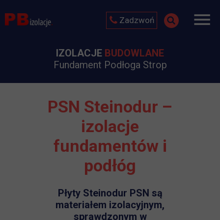
Zadzwoń
IZOLACJE
BUDOWLANE
Fundament Podłoga Strop
PSN Steinodur –
izolacje
fundamentów i
podłóg
Płyty Steinodur PSN są
materiałem izolacyjnym,
sprawdzonym w