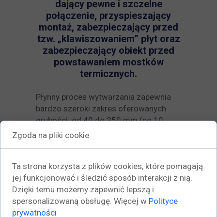
dający pewne i szczelne
połączenie, przyspieszający
montaż, zabezpieczający przed
tzw. „klawiszowaniem” płyt oraz
zabezpieczający obiekt przed
powstawaniem mostków
termicznych.
Płynny proces wytwarzania zapewnia
bardzo szeroki zakres oferowanych
grubości: od 40 do 250 mm (co 10
mm). Cechami charakteryzującymi
Zgoda na pliki cookie
steinodur są: bardzo dobra ochrona
cieplna, niska nasiąkliwość oraz wysoka
Ta strona korzysta z plików cookies, które pomagają
wytrzymałość na ściskanie. Płyta
jej funkcjonować i śledzić sposób interakcji z nią.
steinodur ma wymiary 1200 x 600 mm.
Dzięki temu możemy zapewnić lepszą i
Właściwości i zastosowanie:
spersonalizowaną obsługę. Więcej w
Polityce
prywatności
Niska chłonność wody,