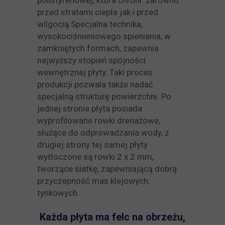
polistyrenowej, która chroni zarówno
przed stratami ciepła jak i przed
wilgocią Specjalna technika,
wysokociśnieniowego spieniania, w
zamkniętych formach, zapewnia
najwyższy stopień spójności
wewnętrznej płyty. Taki proces
produkcji pozwala także nadać
specjalną strukturę powierzchni. Po
jednej stronie płyta posiada
wyprofilowane rowki drenażowe,
służące do odprowadzania wody, z
drugiej strony tej samej płyty
wytłoczone są rowki 2 x 2 mm,
tworzące siatkę, zapewniającą dobrą
przyczepność mas klejowych,
tynkowych.
Każda płyta ma felc na obrzeżu,